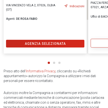
PIAZZA FER
VIA VINCENZO VELA 2, 07026, OLBIA
Indicazioni
07021, ARZA
(OT)
Uffici di BA
Agenti:
DE ROSA FABIO
AGENZIA SELEZIONATA
Preso atto dell
’Informativa Privacy
, cliccando su «Richiedi
appuntamento» autorizzo la Compagnia a utilizzare i miei dati
personali per essere ricontattato.
Autorizzo inoltre la Compagnia a contattarmi per informazioni
commerciali mediante tecniche di comunicazione (posta cartacea
ed elettronica, chiamate con o senza operatore, fax, mms e altre
tecniche di comunicazione a distanza, messaggi tramite social