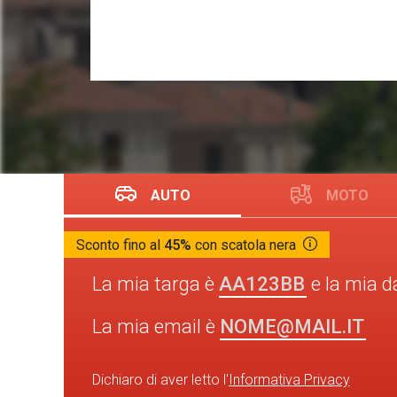
AUTO
MOTO
Sconto fino al
45%
con scatola nera
AA123BB
La mia targa è
e la mia d
NOME@MAIL.IT
La mia email è
Dichiaro di aver letto l'
Informativa Privacy