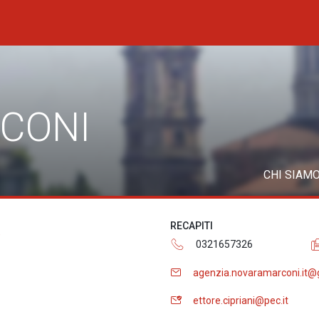
CONI
CHI SIAM
RECAPITI
)
0321657326
agenzia.novaramarconi.it@
ettore.cipriani@pec.it