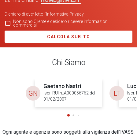
Dichiaro di aver letto l'
Informativa Privacy
Non sono Cliente e desidero ricevere informazioni
commerciali
CALCOLA SUBITO
Chi Siamo
Gaetano Nastri
Luc
GN
LT
Iscr. RUI n.:A000056762 del
Iscr.
01/02/2007
01/0
Ogni agente e agenzia sono soggetti alla vigilanza dell’IVASS.