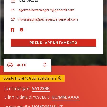
0321392723
agenzia.novaralaghi.it@generali.com
novaralaghi@pec.agenzie.generali.com
PRENDI APPUNTAMENTO
AUTO
Sconto fino al
45%
con scatola nera
AA123BB
La mia targa è
GG/MM/AAAA
e la mia data di nascita è
NOME@MAIL.IT
La mia email è