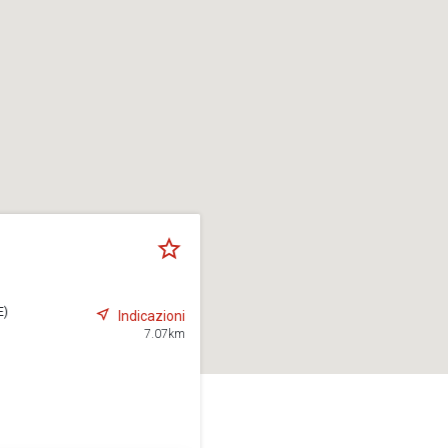
E)
Indicazioni
7.07km