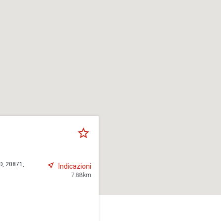
, 20871,
Indicazioni
7.88km