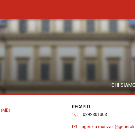
CHI SIAM
RECAPITI
a (MB)
0392301303
agenzia.monza.it@generali