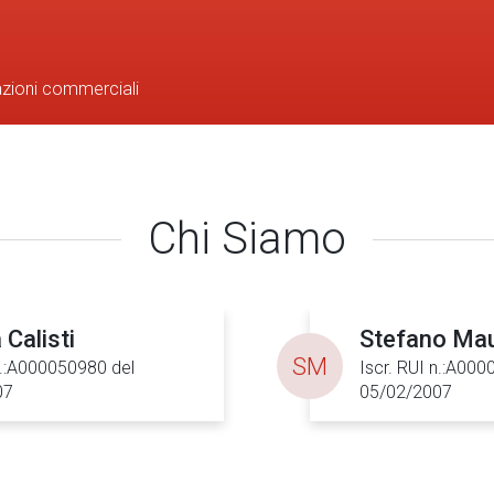
azioni commerciali
Chi Siamo
Calisti
Stefano Ma
SM
n.:A000050980 del
Iscr. RUI n.:A00
07
05/02/2007