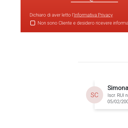
Dichiaro di aver letto l'
Informativa Privacy
Non sono Cliente e desidero ricevere inform
Simona 
SC
Iscr. RUI 
05/02/20