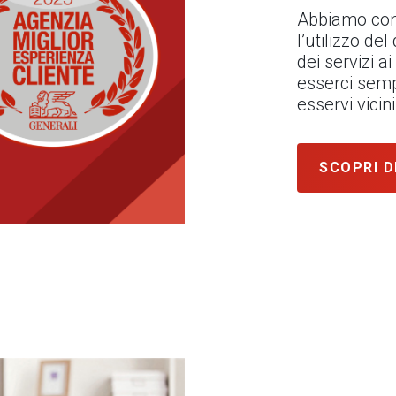
Abbiamo con
l’utilizzo de
dei servizi ai
esserci semp
esservi vici
SCOPRI D