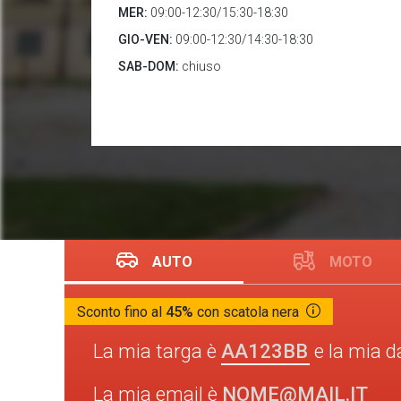
MER:
09:00-12:30/15:30-18:30
GIO-VEN:
09:00-12:30/14:30-18:30
SAB-DOM:
chiuso
AUTO
MOTO
Sconto fino al
45%
con scatola nera
AA123BB
La mia targa è
e la mia d
NOME@MAIL.IT
La mia email è