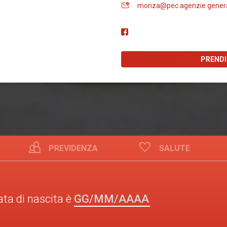
monza@pec.agenzie.genera
PREND
PREVIDENZA
SALUTE
GG/MM/AAAA
ata di nascita è