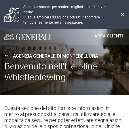
Stiamo lavorando per rendere migliori i nostri servizi
online.
Ci scusiamo per i disagi che potresti riscontrare
temporaneamente nella navigazione.
AREA CLIENTI
Generali logo
AGENZIA GENERALE DI MONTEBELLUNA
Benvenuto nell'Helpline
Whistleblowing
Questa sezione del sito fornisce informazioni in
merito ai presupposti, ai canali da utilizzare ed alle
modalità da seguire per poter effettuare segnalazioni
di violazioni delle disposizioni nazionali o dell’Unione