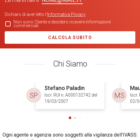
Dichiaro di aver letto l'
Informativa Privacy
Non sono Cliente e desidero ricevere informazioni
commerciali
CALCOLA SUBITO
Chi Siamo
Stefano Paladin
Mau
SP
MS
Iscr. RUI n.:A000132742 del
Iscr.
19/03/2007
02/0
Ogni agente e agenzia sono soggetti alla vigilanza dell’IVASS.