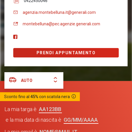
0422450046
agenzia.montebelluna.it@generali.com
montebelluna@pec.agenzie.generali.com
PRENDI APPUNTAMENTO
AUTO
Sconto fino al
45%
con scatola nera
AA123BB
La mia targa è
GG/MM/AAAA
e la mia data di nascita è
NOME@MAIL.IT
La mia email è