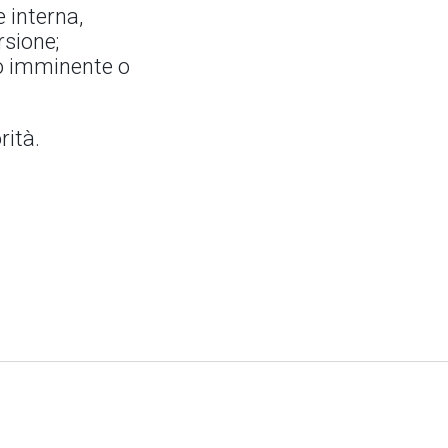
 interna,
rsione;
lo imminente o
rità.