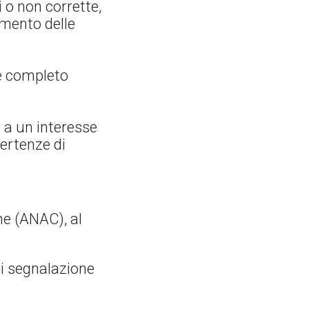
i o non corrette,
imento delle
 e completo
 a un interesse
vertenze di
ne (ANAC), al
di segnalazione