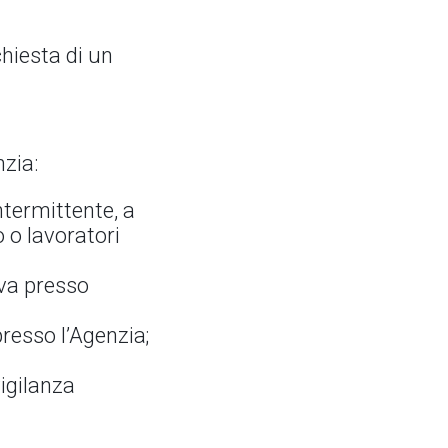
chiesta di un
nzia:
ntermittente, a
 o lavoratori
iva presso
presso l’Agenzia;
vigilanza