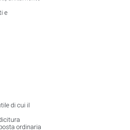
i e
e di cui il
dicitura
 posta ordinaria