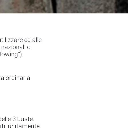
ilizzare ed alle
 nazionali o
lowing”).
ta ordinaria
delle 3 buste:
piti, unitamente