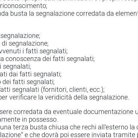
 riconoscimento;
onda busta la segnalazione corredata da element
a segnalazione;
o di segnalazione;
venuti i fatti segnalati;
 a conoscenza dei fatti segnalati;
i segnalati;
i dai fatti segnalati;
ei fatti segnalati;
tti segnalati (fornitori, clienti, ecc.);
per verificare la veridicità della segnalazione.
sere corredata da eventuale documentazione util
mamente in possesso.
n una terza busta chiusa che rechi all’esterno la 
alazione” e che dovrà poi essere inviata tramite