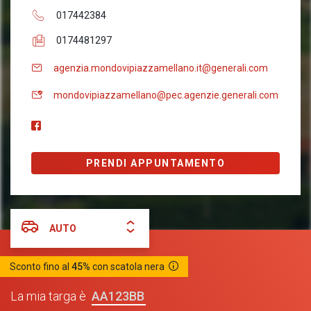
017442384
0174481297
agenzia.mondovipiazzamellano.it@generali.com
mondovipiazzamellano@pec.agenzie.generali.com
PRENDI APPUNTAMENTO
AUTO
Sconto fino al
45%
con scatola nera
AA123BB
La mia targa è