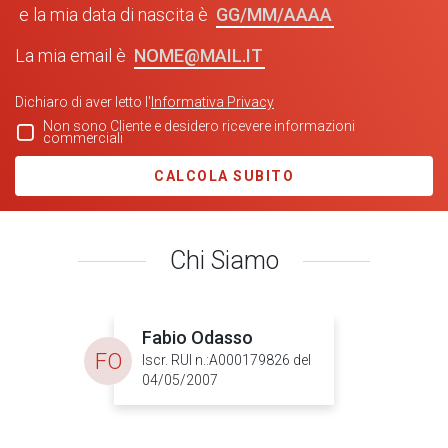
GG/MM/AAAA
e la mia data di nascita è
NOME@MAIL.IT
La mia email è
Dichiaro di aver letto l'
Informativa Privacy
Non sono Cliente e desidero ricevere informazioni
commerciali
CALCOLA SUBITO
Chi Siamo
Fabio Odasso
FO
Iscr. RUI n.:A000179826 del
04/05/2007