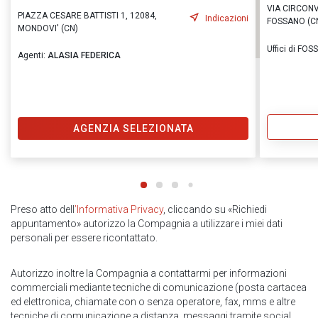
VIA CIRCONV
PIAZZA CESARE BATTISTI 1, 12084,
Indicazioni
FOSSANO (C
MONDOVI' (CN)
Uffici di FO
Agenti:
ALASIA FEDERICA
AGENZIA SELEZIONATA
Preso atto dell
’Informativa Privacy
, cliccando su «Richiedi
appuntamento» autorizzo la Compagnia a utilizzare i miei dati
personali per essere ricontattato.
Autorizzo inoltre la Compagnia a contattarmi per informazioni
commerciali mediante tecniche di comunicazione (posta cartacea
ed elettronica, chiamate con o senza operatore, fax, mms e altre
tecniche di comunicazione a distanza, messaggi tramite social