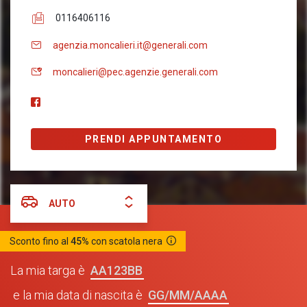
0116406116
agenzia.moncalieri.it@generali.com
moncalieri@pec.agenzie.generali.com
PRENDI APPUNTAMENTO
AUTO
Sconto fino al
45%
con scatola nera
AA123BB
La mia targa è
GG/MM/AAAA
e la mia data di nascita è