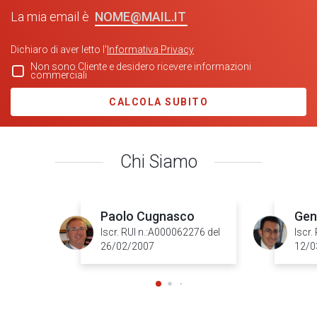
NOME@MAIL.IT
La mia email è
Dichiaro di aver letto l'
Informativa Privacy
Non sono Cliente e desidero ricevere informazioni
commerciali
CALCOLA SUBITO
Chi Siamo
Paolo Cugnasco
Gen
Iscr. RUI n.:A000062276 del
Iscr.
26/02/2007
12/0