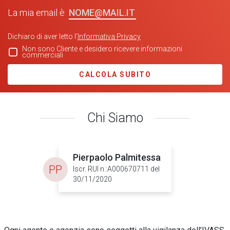
NOME@MAIL.IT
La mia email è
Dichiaro di aver letto l'
Informativa Privacy
Non sono Cliente e desidero ricevere informazioni
commerciali
CALCOLA SUBITO
Chi Siamo
Pierpaolo Palmitessa
PP
Iscr. RUI n.:A000670711 del
30/11/2020