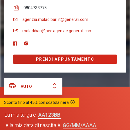
0804733775
agenzia.moladibari.it@generali.com
moladibari@pec.agenzie.generali.com
PRENDI APPUNTAMENTO
AUTO
Sconto fino al
45%
con scatola nera
AA123BB
La mia targa è
GG/MM/AAAA
e la mia data di nascita è