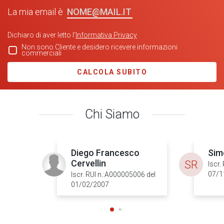
NOME@MAIL.IT
La mia email è
Dichiaro di aver letto l'
Informativa Privacy
Non sono Cliente e desidero ricevere informazioni
commerciali
CALCOLA SUBITO
Chi Siamo
Diego Francesco
Sim
Cervellin
SR
Iscr.
07/1
Iscr. RUI n.:A000005006 del
01/02/2007