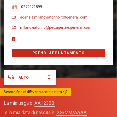
0272021899
agenzia.milanoviatorino.it@generali.com
milanoviatorino@pec.agenzie.generali.com
PRENDI APPUNTAMENTO
AUTO
Sconto fino al
45%
con scatola nera
AA123BB
La mia targa è
GG/MM/AAAA
e la mia data di nascita è