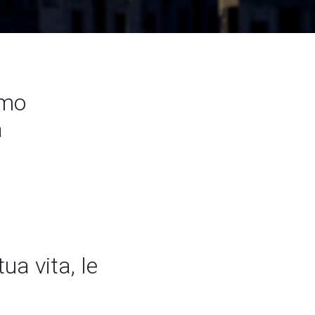
amo
a
ua vita, le