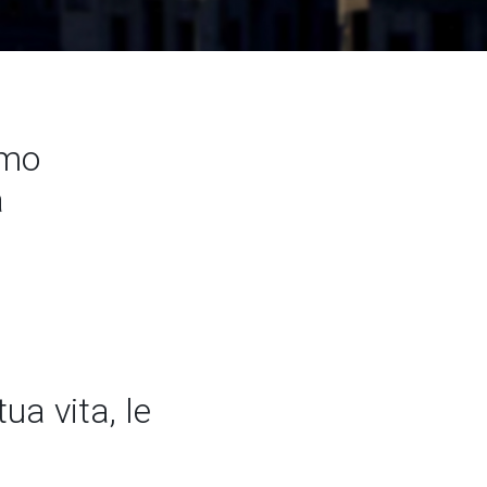
amo
a
ua vita, le