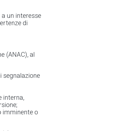
 a un interesse
vertenze di
ne (ANAC), al
di segnalazione
 interna,
rsione;
lo imminente o