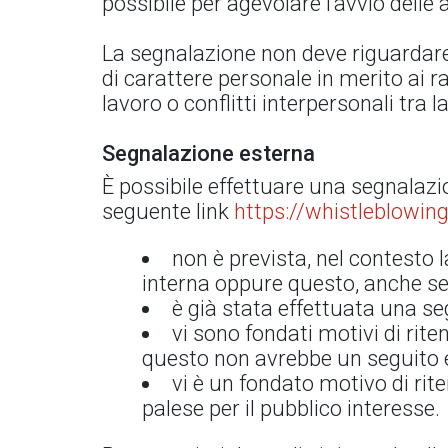
possibile per agevolare l’avvio delle a
La segnalazione non deve riguardare 
di carattere personale in merito ai r
lavoro o conflitti interpersonali tra 
Segnalazione esterna
È possibile effettuare una segnalazi
seguente link
https://whistleblowing
non è prevista, nel contesto l
interna oppure questo, anche se 
è già stata effettuata una s
vi sono fondati motivi di rit
questo non avrebbe un seguito ef
vi è un fondato motivo di rit
palese per il pubblico interesse.