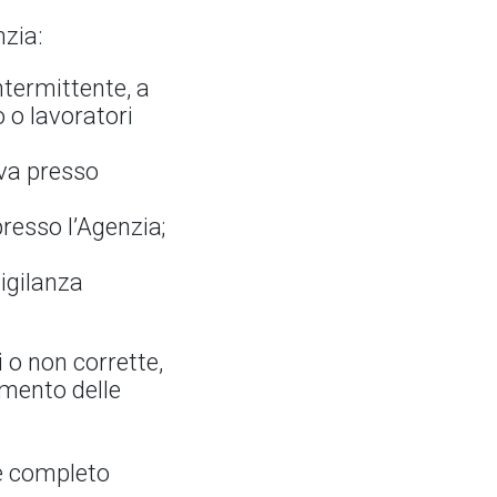
nzia:
ntermittente, a
 o lavoratori
iva presso
presso l’Agenzia;
vigilanza
i o non corrette,
imento delle
 e completo