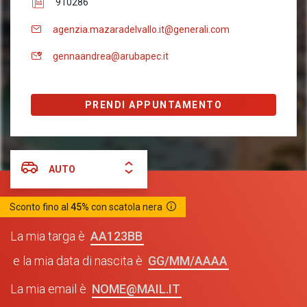
910286
agenzia.mazaradelvallo.it@generali.com
gennaandrea@arubapec.it
PRENDI APPUNTAMENTO
AUTO
Sconto fino al
45%
con scatola nera
AA123BB
La mia targa è
GG/MM/AAAA
e la mia data di nascita è
NOME@MAIL.IT
La mia email è