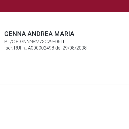
GENNA ANDREA MARIA
P.I./C.F. GNNNRM73C29F061L
Iscr. RUI n.: A000002498 del 29/08/2008
Note Legali
|
Privacy
|
Cookies
© Generali Italia S.p.A. P. IVA 01333550323 -
generaliitalia@pec.generaligroup.com