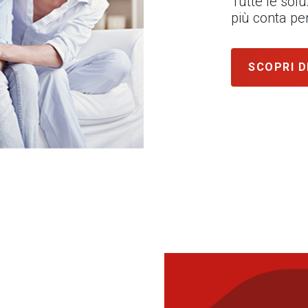
Tutte le sol
più conta per
SCOPRI D