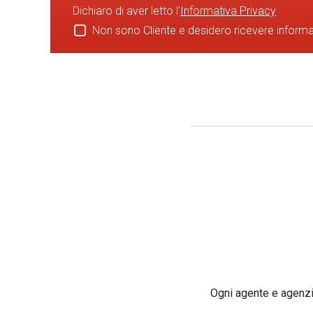
Dichiaro di aver letto l'
Informativa Privacy
Non sono Cliente e desidero ricevere inform
Ogni agente e agenzia