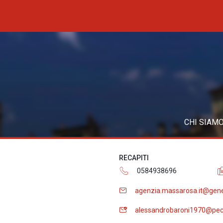
CHI SIAM
RECAPITI
0584938696
agenzia.massarosa.it@gene
alessandrobaroni1970@pec.