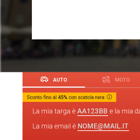
AUTO
MOTO
Sconto fino al
45%
con scatola nera
AA123BB
La mia targa è
e la mia d
NOME@MAIL.IT
La mia email è