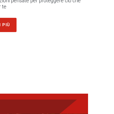
uzioni pensate per proteggere ciò che
 te
I PIÙ