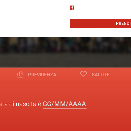
PREND
PREVIDENZA
SALUTE
GG/MM/AAAA
ata di nascita è