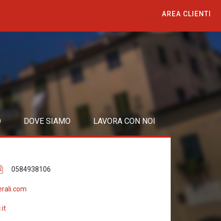
AREA CLIENTI
O
DOVE SIAMO
LAVORA CON NOI
0584938106
rali.com
it