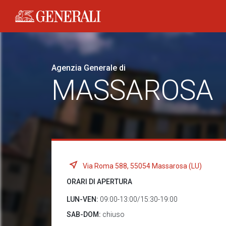
Generali logo
Agenzia Generale di
MASSAROSA
Via Roma 588, 55054 Massarosa (LU)
ORARI DI APERTURA
LUN-VEN:
09:00-13:00/15:30-19:00
SAB-DOM:
chiuso