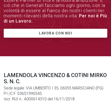
Essere Partner di Vita è la nostra ambizione. È
ciò che in Generali facciamo ogni giorno, con la
volontà di essere al fianco dei nostri clienti nei
momenti rilevanti della nostra vita.
Per noi è Più
di un Lavoro.
LAVORA CON NOI
LAMENDOLA VINCENZO & COTINI MIRKO
S. N. C.
Sede legale: VIA UMBERTO I 35, 06055 MARSCIANO (PG)
P.I./C.F. 03651990545
Iscr. RUI n.: A000614310 del 16/11/2018