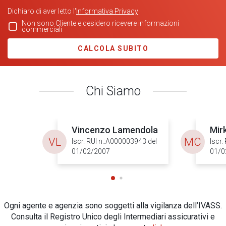
Dichiaro di aver letto l'
Informativa Privacy
Non sono Cliente e desidero ricevere informazioni
commerciali
CALCOLA SUBITO
Chi Siamo
Vincenzo Lamendola
Mir
VL
MC
Iscr. RUI n.:A000003943 del
Iscr.
01/02/2007
01/0
Ogni agente e agenzia sono soggetti alla vigilanza dell’IVASS.
Consulta il Registro Unico degli Intermediari assicurativi e