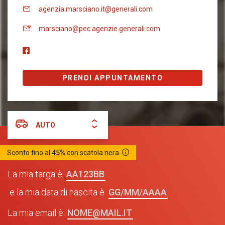
agenzia.marsciano.it@generali.com
marsciano@pec.agenzie.generali.com
PRENDI APPUNTAMENTO
AUTO
Sconto fino al
45%
con scatola nera
AA123BB
La mia targa è
GG/MM/AAAA
e la mia data di nascita è
NOME@MAIL.IT
La mia email è