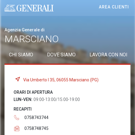
AREA CLIENTI
Generali logo
Agenzia Generale di
MARSCIANO
CHI SIAMO
DOVE SIAMO
LAVORA CON NOI
Via Umberto I 35, 06055 Marsciano (PG)
ORARI DI APERTURA
LUN-VEN:
09:00-13:00/15:00-19:00
RECAPITI
0758743744
0758748745