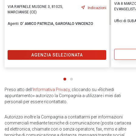
VIA 8 MARZO
VIA RAFFAELE MUSONE 3, 81025,
Indicazioni
EVANGELISTA
MARCIANISE (CE)
Uffici di S
Agenti:
D' AMICO PATRIZIA,
GAROFALO VINCENZO
AGENZIA SELEZIONATA
Preso atto dell
’Informativa Privacy
, cliccando su «Richiedi
appuntamento» autorizzo la Compagnia a utilizzare i miei dati
personali per essere ricontattato.
Autorizzo inoltre la Compagnia a contattarmi per informazioni
commerciali mediante tecniche di comunicazione (posta cartacea
ed elettronica, chiamate con o senza operatore, fax, mms e altre
tecniche di comunicazione a distanza, messaggi tramite social