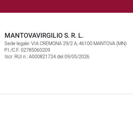
MANTOVAVIRGILIO S. R. L.
Sede legale: VIA CREMONA 29/2 A, 46100 MANTOVA (MN)
P.I./C.F. 02785060209
Iscr. RUI n.: A000821724 del 09/05/2026
Note Legali
|
Privacy
|
Cookies
© Generali Italia S.p.A. P. IVA 01333550323 -
generaliitalia@pec.generaligroup.com