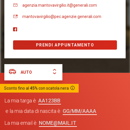
agenzia.mantovavirgilio.it@generali.com
mantovavirgilio@pec.agenzie.generali.com
PRENDI APPUNTAMENTO
AUTO
Sconto fino al
45%
con scatola nera
AA123BB
La mia targa è
GG/MM/AAAA
e la mia data di nascita è
NOME@MAIL.IT
La mia email è