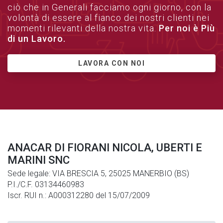
ciò che in Generali facciamo ogni giorno, con la
volontà di essere al fianco dei nostri clienti nei
momenti rilevanti della nostra vita.
Per noi è Più
di un Lavoro.
LAVORA CON NOI
ANACAR DI FIORANI NICOLA, UBERTI E
MARINI SNC
Sede legale: VIA BRESCIA 5, 25025 MANERBIO (BS)
P.I./C.F. 03134460983
Iscr. RUI n.: A000312280 del 15/07/2009