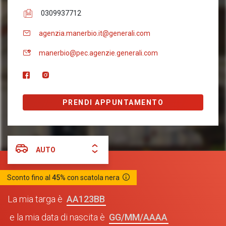
0309937712
agenzia.manerbio.it@generali.com
manerbio@pec.agenzie.generali.com
PRENDI APPUNTAMENTO
AUTO
Sconto fino al
45%
con scatola nera
AA123BB
La mia targa è
GG/MM/AAAA
e la mia data di nascita è