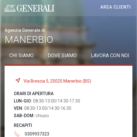
AREA CLIENTI
Generali logo
Agenzia Generale di
MANERBIO
CHI SIAMO
DOVE SIAMO
LAVORA CON NOI
Via Brescia 5, 25025 Manerbio (BS)
ORARI DI APERTURA
LUN-GIO:
08:30-13:00/14:30-17:30
VEN:
08:30-13:00/14:30-16:30
SAB-DOM:
chiuso
RECAPITI
0309937323