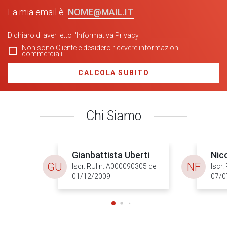
NOME@MAIL.IT
La mia email è
Dichiaro di aver letto l'
Informativa Privacy
Non sono Cliente e desidero ricevere informazioni
commerciali
CALCOLA SUBITO
Chi Siamo
Gianbattista Uberti
Nico
GU
NF
Iscr. RUI n.:A000090305 del
Iscr.
01/12/2009
07/0