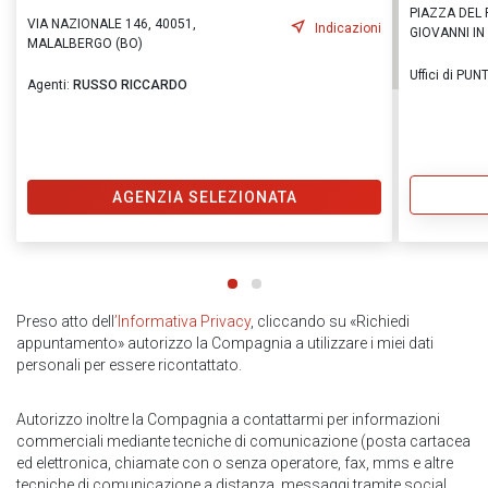
PIAZZA DEL 
VIA NAZIONALE 146, 40051,
Indicazioni
GIOVANNI IN
MALALBERGO (BO)
Uffici di PU
Agenti:
RUSSO RICCARDO
AGENZIA SELEZIONATA
Preso atto dell
’Informativa Privacy
, cliccando su «Richiedi
appuntamento» autorizzo la Compagnia a utilizzare i miei dati
personali per essere ricontattato.
Autorizzo inoltre la Compagnia a contattarmi per informazioni
commerciali mediante tecniche di comunicazione (posta cartacea
ed elettronica, chiamate con o senza operatore, fax, mms e altre
tecniche di comunicazione a distanza, messaggi tramite social