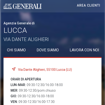
AREA CLIENTI
Generali logo
Agenzia Generale di
LUCCA
VIA DANTE ALIGHIERI
CHI SIAMO
DOVE SIAMO
LAVORA CON NOI
Via Dante Alighieri, 55100 Lucca (LU)
ORARI DI APERTURA
LUN-MAR:
09:30-12:30/16:00-18:00
MER:
09:30-12:30/pom.chiuso
GIO:
09:30-12:30/16:00-18:00
VEN:
09:30-12:30/16:00-17:30