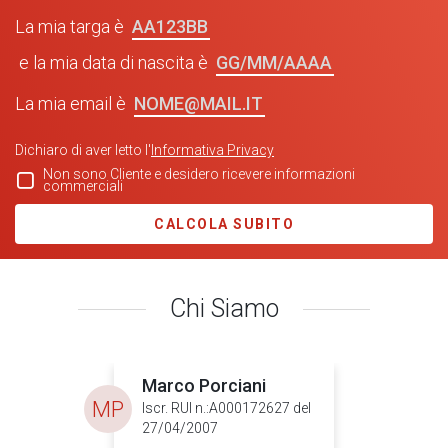
AA123BB
La mia targa è
GG/MM/AAAA
e la mia data di nascita è
NOME@MAIL.IT
La mia email è
Dichiaro di aver letto l'
Informativa Privacy
Non sono Cliente e desidero ricevere informazioni
commerciali
CALCOLA SUBITO
Chi Siamo
Marco Porciani
MP
Iscr. RUI n.:A000172627 del
27/04/2007