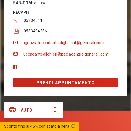
SAB-DOM:
chiuso
RECAPITI
05834511
0583494386
agenzia.luccadantealighieri.it@generali.com
luccadantealighieri@pec.agenzie.generali.com
PRENDI APPUNTAMENTO
AUTO
Sconto fino al
45%
con scatola nera