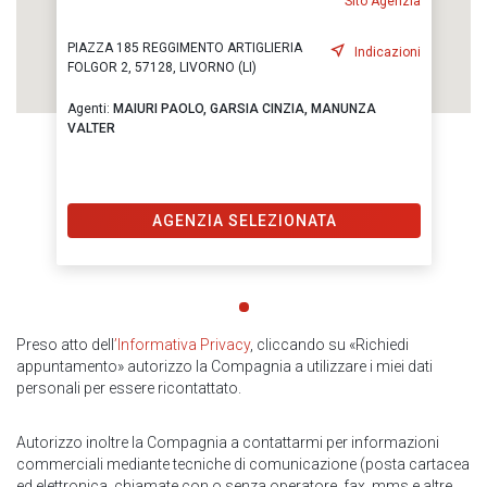
Sito Agenzia
PIAZZA 185 REGGIMENTO ARTIGLIERIA
Indicazioni
FOLGOR 2, 57128, LIVORNO (LI)
Agenti:
MAIURI PAOLO,
GARSIA CINZIA,
MANUNZA
VALTER
AGENZIA SELEZIONATA
Preso atto dell
’Informativa Privacy
, cliccando su «Richiedi
appuntamento» autorizzo la Compagnia a utilizzare i miei dati
personali per essere ricontattato.
Autorizzo inoltre la Compagnia a contattarmi per informazioni
commerciali mediante tecniche di comunicazione (posta cartacea
ed elettronica, chiamate con o senza operatore, fax, mms e altre