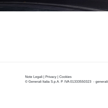
Note Legali
|
Privacy
|
Cookies
© Generali Italia S.p.A. P. IVA 01333550323 -
general