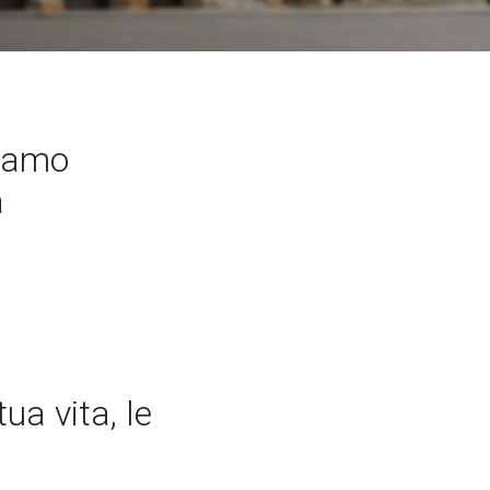
siamo
a
ua vita, le