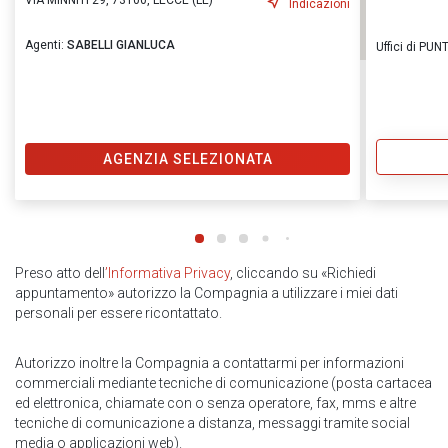
VIA MINNITI 29, 73100, LECCE (LE)
Indicazioni
Agenti:
SABELLI GIANLUCA
Uffici di P
AGENZIA SELEZIONATA
Preso atto dell
’Informativa Privacy
, cliccando su «Richiedi
appuntamento» autorizzo la Compagnia a utilizzare i miei dati
personali per essere ricontattato.
Autorizzo inoltre la Compagnia a contattarmi per informazioni
commerciali mediante tecniche di comunicazione (posta cartacea
ed elettronica, chiamate con o senza operatore, fax, mms e altre
tecniche di comunicazione a distanza, messaggi tramite social
media o applicazioni web).