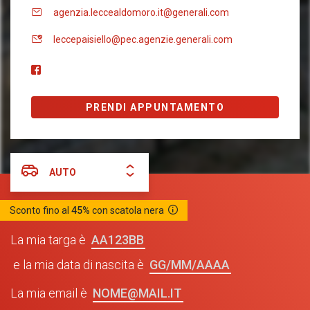
agenzia.leccealdomoro.it@generali.com
leccepaisiello@pec.agenzie.generali.com
PRENDI APPUNTAMENTO
AUTO
Sconto fino al
45%
con scatola nera
AA123BB
La mia targa è
GG/MM/AAAA
e la mia data di nascita è
NOME@MAIL.IT
La mia email è