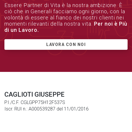
Essere Partner di Vita è la nostra ambizione. È
ciò che in Generali facciamo ogni giorno, con la
volontà di essere al fianco dei nostri clienti nei
momenti rilevanti della nostra vita.
Per noi è Più
di un Lavoro.
LAVORA CON NOI
CAGLIOTI GIUSEPPE
P.I./C.F. CGLGPP75H12F537S
Iscr. RUI n.: A000539287 del 11/01/2016