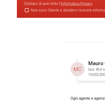
Dichiaro di aver letto l'
Informativa Privacy
Non sono Cliente e desidero ricevere inform
Mauro 
MC
Iscr. RUI 
19/03/20
Ogni agente e agenzia