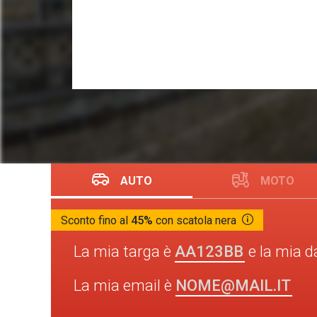
AUTO
MOTO
Sconto fino al
45%
con scatola nera
AA123BB
La mia targa è
e la mia d
NOME@MAIL.IT
La mia email è