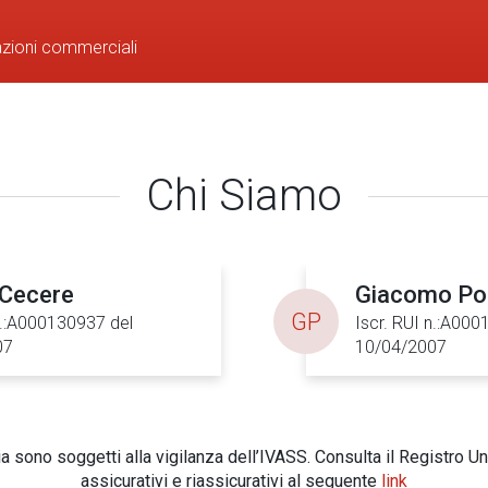
azioni commerciali
Chi Siamo
Cecere
Giacomo Po
GP
n.:A000130937 del
Iscr. RUI n.:A00
07
10/04/2007
 sono soggetti alla vigilanza dell’IVASS. Consulta il Registro Un
assicurativi e riassicurativi al seguente
link