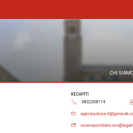
CHI SIAM
RECAPITI
0832308114
agenzia.lecce.it@generali.
cecereportolano.snc@legalm