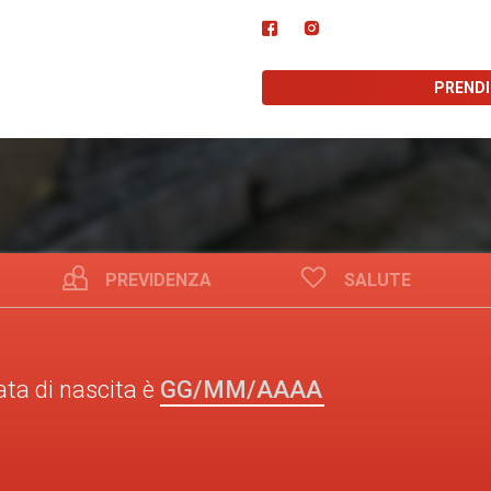
PREND
PREVIDENZA
SALUTE
GG/MM/AAAA
ata di nascita è