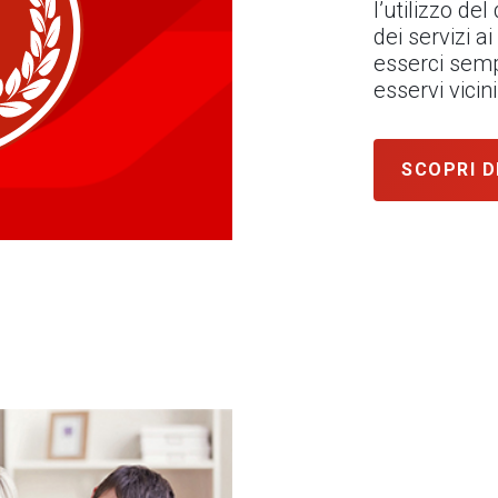
l’utilizzo de
dei servizi ai
esserci semp
esservi vici
SCOPRI D