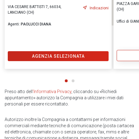
PIAZZA GARI
VIA CESARE BATTISTI 7, 66034,
Indicazioni
(CH)
LANCIANO (CH)
Uffici di GI
Agenti:
PAOLUCCI DIANA
AGENZIA SELEZIONATA
Preso atto dell
’Informativa Privacy
, cliccando su «Richiedi
appuntamento» autorizzo la Compagnia a utilizzare i miei dati
personali per essere ricontattato.
Autorizzo inoltre la Compagnia a contattarmi per informazioni
commerciali mediante tecniche di comunicazione (posta cartacea
ed elettronica, chiamate con o senza operatore, fax, mms e altre
tecniche di comunicazione a distanza, messaggi tramite social