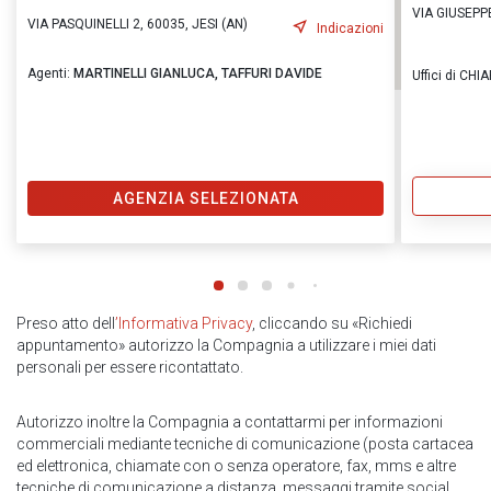
VIA GIUSEPPE
VIA PASQUINELLI 2, 60035, JESI (AN)
Indicazioni
Agenti:
MARTINELLI GIANLUCA,
TAFFURI DAVIDE
Uffici di CH
AGENZIA SELEZIONATA
Preso atto dell
’Informativa Privacy
, cliccando su «Richiedi
appuntamento» autorizzo la Compagnia a utilizzare i miei dati
personali per essere ricontattato.
Autorizzo inoltre la Compagnia a contattarmi per informazioni
commerciali mediante tecniche di comunicazione (posta cartacea
ed elettronica, chiamate con o senza operatore, fax, mms e altre
tecniche di comunicazione a distanza, messaggi tramite social