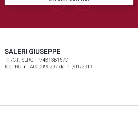
SALERI GIUSEPPE
P.I./C.F. SLRGPP74B13B157D
Iscr. RUI n.: A000090297 del 11/01/2011
Note Legali
|
Privacy
|
Cookies
© Generali Italia S.p.A. P. IVA 01333550323 -
generaliitalia@pec.generaligroup.com