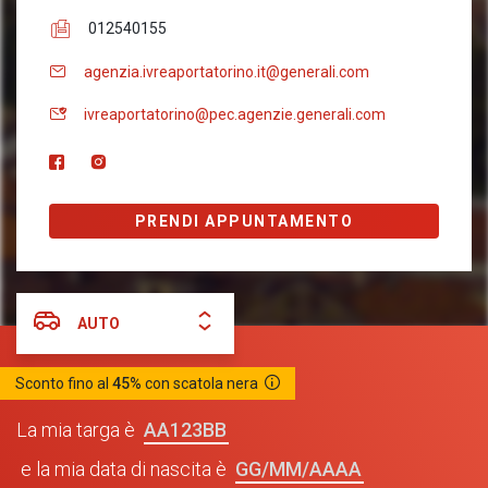
012540155
agenzia.ivreaportatorino.it@generali.com
ivreaportatorino@pec.agenzie.generali.com
PRENDI APPUNTAMENTO
AUTO
Sconto fino al
45%
con scatola nera
AA123BB
La mia targa è
GG/MM/AAAA
e la mia data di nascita è