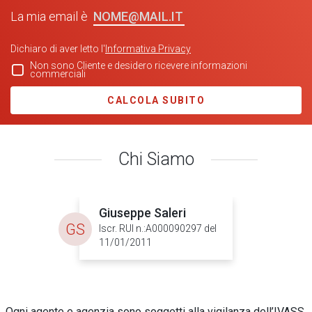
NOME@MAIL.IT
La mia email è
Dichiaro di aver letto l'
Informativa Privacy
Non sono Cliente e desidero ricevere informazioni
commerciali
CALCOLA SUBITO
Chi Siamo
Giuseppe Saleri
GS
Iscr. RUI n.:A000090297 del
11/01/2011
Ogni agente e agenzia sono soggetti alla vigilanza dell’IVASS.