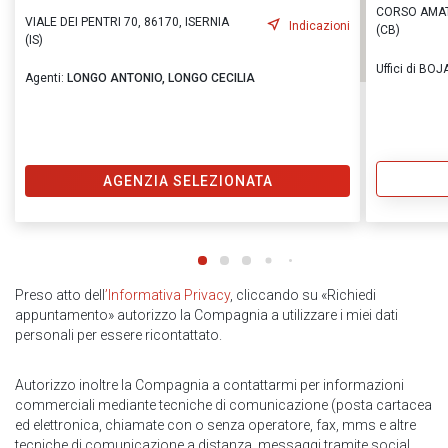
CORSO AMAT
VIALE DEI PENTRI 70, 86170, ISERNIA
Indicazioni
(CB)
(IS)
Uffici di BO
Agenti:
LONGO ANTONIO,
LONGO CECILIA
AGENZIA SELEZIONATA
Preso atto dell
’Informativa Privacy
, cliccando su «Richiedi
appuntamento» autorizzo la Compagnia a utilizzare i miei dati
personali per essere ricontattato.
Autorizzo inoltre la Compagnia a contattarmi per informazioni
commerciali mediante tecniche di comunicazione (posta cartacea
ed elettronica, chiamate con o senza operatore, fax, mms e altre
tecniche di comunicazione a distanza, messaggi tramite social