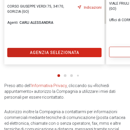
VIALE FRIUL
CORSO GIUSEPPE VERDI 75, 34170,
Indicazioni
(GO)
GORIZIA (GO)
Uffici di CO
Agenti:
CARLI ALESSANDRA
AGENZIA SELEZIONATA
Preso atto dell
’Informativa Privacy
, cliccando su «Richiedi
appuntamento» autorizzo la Compagnia a utilizzare i miei dati
personali per essere ricontattato.
Autorizzo inoltre la Compagnia a contattarmi per informazioni
commerciali mediante tecniche di comunicazione (posta cartacea
ed elettronica, chiamate con o senza operatore, fax, mms e altre
tecniche di comunicazione a distanza, messaggi tramite social