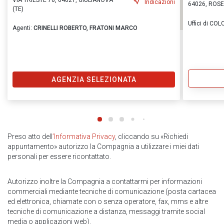
VIA TRIESTE 76, 64021, GIULIANOVA
Indicazioni
64026, ROSE
(TE)
Uffici di CO
Agenti:
CRINELLI ROBERTO,
FRATONI MARCO
AGENZIA SELEZIONATA
Preso atto dell
’Informativa Privacy
, cliccando su «Richiedi
appuntamento» autorizzo la Compagnia a utilizzare i miei dati
personali per essere ricontattato.
Autorizzo inoltre la Compagnia a contattarmi per informazioni
commerciali mediante tecniche di comunicazione (posta cartacea
ed elettronica, chiamate con o senza operatore, fax, mms e altre
tecniche di comunicazione a distanza, messaggi tramite social
media o applicazioni web).