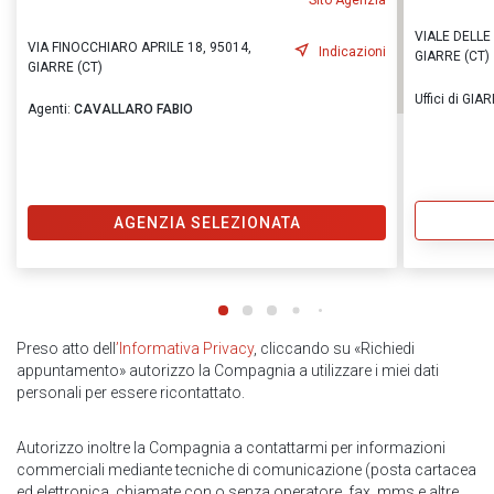
Sito Agenzia
VIALE DELLE
VIA FINOCCHIARO APRILE 18, 95014,
Indicazioni
GIARRE (CT)
GIARRE (CT)
Uffici di GIA
Agenti:
CAVALLARO FABIO
AGENZIA SELEZIONATA
Preso atto dell
’Informativa Privacy
, cliccando su «Richiedi
appuntamento» autorizzo la Compagnia a utilizzare i miei dati
personali per essere ricontattato.
Autorizzo inoltre la Compagnia a contattarmi per informazioni
commerciali mediante tecniche di comunicazione (posta cartacea
ed elettronica, chiamate con o senza operatore, fax, mms e altre