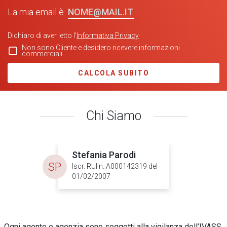
NOME@MAIL.IT
La mia email è
Dichiaro di aver letto l'
Informativa Privacy
Non sono Cliente e desidero ricevere informazioni
commerciali
CALCOLA SUBITO
Chi Siamo
Stefania Parodi
SP
Iscr. RUI n.:A000142319 del
01/02/2007
Ogni agente e agenzia sono soggetti alla vigilanza dell’IVASS.