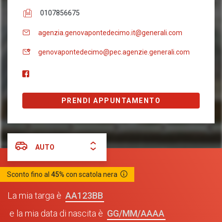
0107856675
agenzia.genovapontedecimo.it@generali.com
genovapontedecimo@pec.agenzie.generali.com
PRENDI APPUNTAMENTO
AUTO
Sconto fino al
45%
con scatola nera
AA123BB
La mia targa è
GG/MM/AAAA
e la mia data di nascita è