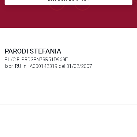
PARODI STEFANIA
P.I./C.F. PRDSFN78R51D969E
Iscr. RUI n.: A000142319 del 01/02/2007
Note Legali
|
Privacy
|
Cookies
© Generali Italia S.p.A. P. IVA 01333550323 -
generaliitalia@pec.generaligroup.com