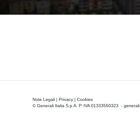
Note Legali
|
Privacy
|
Cookies
© Generali Italia S.p.A. P. IVA 01333550323 -
general