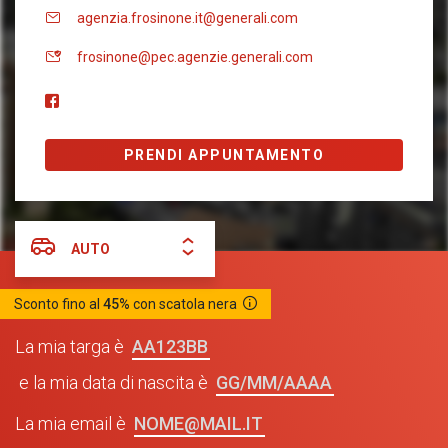
agenzia.frosinone.it@generali.com
frosinone@pec.agenzie.generali.com
PRENDI APPUNTAMENTO
AUTO
Sconto fino al
45%
con scatola nera
AA123BB
La mia targa è
GG/MM/AAAA
e la mia data di nascita è
NOME@MAIL.IT
La mia email è