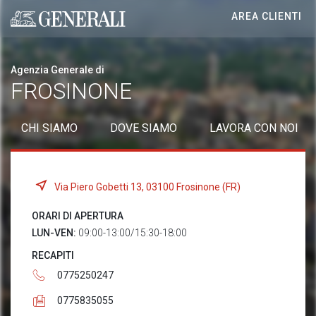
AREA CLIENTI
Generali logo
Agenzia Generale di
FROSINONE
CHI SIAMO
DOVE SIAMO
LAVORA CON NOI
Via Piero Gobetti 13, 03100 Frosinone (FR)
ORARI DI APERTURA
LUN-VEN:
09:00-13:00/15:30-18:00
RECAPITI
0775250247
0775835055