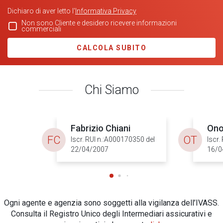
Dichiaro di aver letto l'
Informativa Privacy
Non sono Cliente e desidero ricevere informazioni
commerciali
CALCOLA SUBITO
Chi Siamo
Fabrizio Chiani
Ono
FC
OT
Iscr. RUI n.:A000170350 del
Iscr.
22/04/2007
16/0
Ogni agente e agenzia sono soggetti alla vigilanza dell’IVASS.
Consulta il Registro Unico degli Intermediari assicurativi e