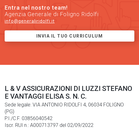
Entra nel nostro team!
Agenzia Generale di Foligno Ridolfi
info@generaliridolfi.it
INVIA IL TUO CURRICULUM
L & V ASSICURAZIONI DI LUZZI STEFANO
E VANTAGGI ELISA S. N. C.
Sede legale: VIA ANTONIO RIDOLFI 4, 06034 FOLIGNO
(PG)
P.I./C.F. 03856040542
Iscr. RUI n.: A000713797 del 02/09/2022