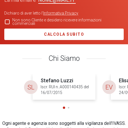
Dichiaro di aver letto l'
Informativa Privacy
Non sono Cliente e desidero ricevere informazioni
commerciali
CALCOLA SUBITO
Chi Siamo
Stefano Luzzi
Eli
SL
EV
Iscr. RUI n.:A000140435 del
Iscr.
16/07/2015
24/0
Ogni agente e agenzia sono soggetti alla vigilanza dell’IVASS.