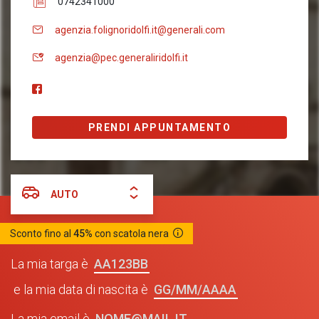
0742341000
agenzia.folignoridolfi.it@generali.com
agenzia@pec.generaliridolfi.it
PRENDI APPUNTAMENTO
AUTO
Sconto fino al
45%
con scatola nera
AA123BB
La mia targa è
GG/MM/AAAA
e la mia data di nascita è
NOME@MAIL.IT
La mia email è