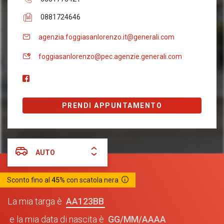
0881724646
agenzia.foggiasanlorenzo.it@generali.com
foggiasanlorenzo@pec.agenzie.generali.com
PRENDI APPUNTAMENTO
AUTO
Sconto fino al
45%
con scatola nera
AA123BB
La mia targa è
GG/MM/AAAA
e la mia data di nascita è