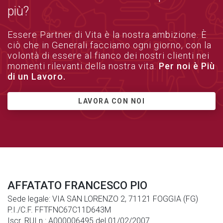
più?
Essere Partner di Vita è la nostra ambizione. È
ciò che in Generali facciamo ogni giorno, con la
volontà di essere al fianco dei nostri clienti nei
momenti rilevanti della nostra vita.
Per noi è Più
di un Lavoro.
LAVORA CON NOI
AFFATATO FRANCESCO PIO
Sede legale: VIA SAN LORENZO 2, 71121 FOGGIA (FG)
P.I./C.F. FFTFNC67C11D643M
Iscr. RUI n.: A000006495 del 01/02/2007