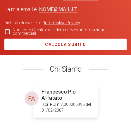
NOME@MAIL.IT
La mia email è
Dichiaro di aver letto l'
Informativa Privacy
Non sono Cliente e desidero ricevere informazioni
commerciali
CALCOLA SUBITO
Chi Siamo
Francesco Pio
Affatato
FA
Iscr. RUI n.:A000006495 del
01/02/2007