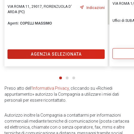
VIA ROMA 1/
VIA ROMA 11, 29017, FIORENZUOLA D'
Indicazioni
ARDA (PC)
Uffici di S
Agenti:
COPELLI MASSIMO
AGENZIA SELEZIONATA
Preso atto dell
’Informativa Privacy
, cliccando su «Richiedi
appuntamento» autorizzo la Compagnia a utilizzare i miei dati
personali per essere ricontattato.
Autorizzo inoltre la Compagnia a contattarmi per informazioni
commerciali mediante tecniche di comunicazione (posta cartacea
ed elettronica, chiamate con o senza operatore, fax, mms e altre
tecniche di comunicazione a distanza, messaggi tramite social