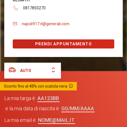
RECAPITI
0817850270
napoli917.it@generali.com
PRENDI APPUNTAMENTO
AUTO
Sconto fino al
45%
con scatola nera
AA123BB
La mia targa è
GG/MM/AAAA
e la mia data di nascita è
NOME@MAIL.IT
La mia email è