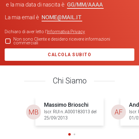
GG/MM/AAAA
e la mia data di nascita è
NOME@MAIL.IT
La mia email è
Dichiaro di aver letto l'
Informativa Privacy
Non sono Cliente e desidero ricevere informazioni
commerciali
CALCOLA SUBITO
Chi Siamo
Massimo Brioschi
And
MB
AF
Iscr. RUI n.:A000183013 del
Iscr.
25/09/2013
01/0