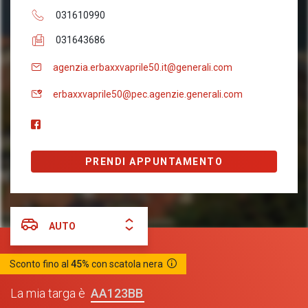
031610990
031643686
agenzia.erbaxxvaprile50.it@generali.com
erbaxxvaprile50@pec.agenzie.generali.com
PRENDI APPUNTAMENTO
AUTO
Sconto fino al
45%
con scatola nera
AA123BB
La mia targa è