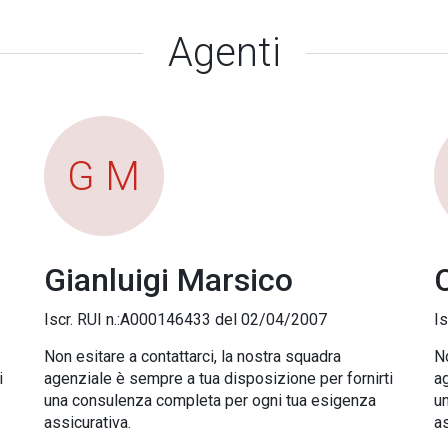
Agenti
G M
Gianluigi Marsico
Iscr. RUI n.:A000146433 del 02/04/2007
I
Non esitare a contattarci, la nostra squadra
No
i
agenziale è sempre a tua disposizione per fornirti
ag
una consulenza completa per ogni tua esigenza
u
assicurativa.
as