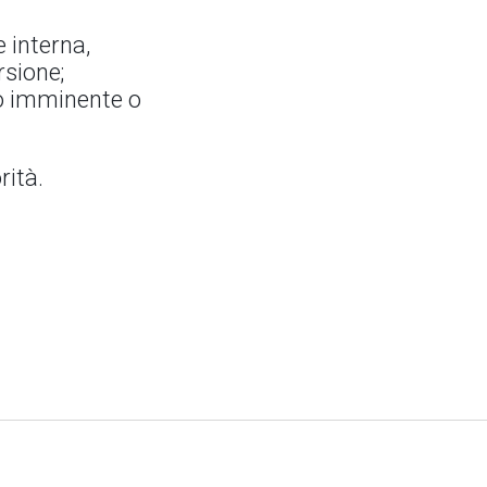
 interna,
rsione;
lo imminente o
rità.