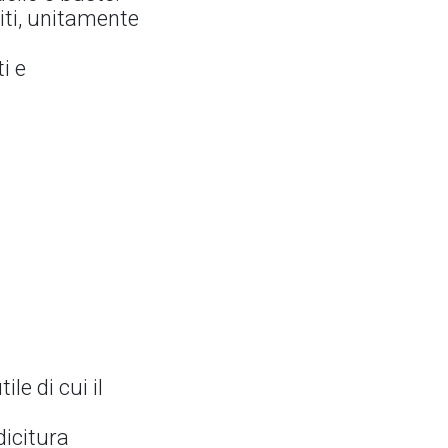
piti, unitamente
i e
e di cui il
dicitura