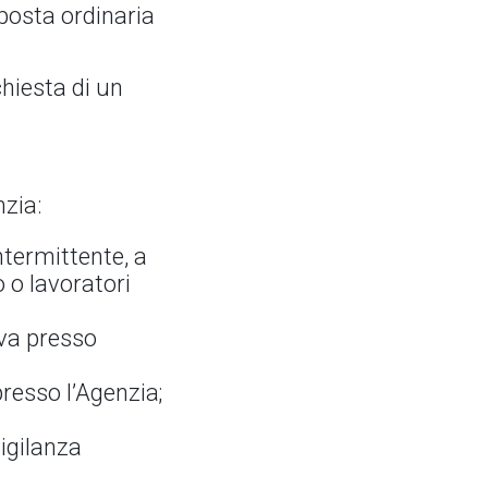
 posta ordinaria
chiesta di un
nzia:
ntermittente, a
 o lavoratori
iva presso
presso l’Agenzia;
vigilanza