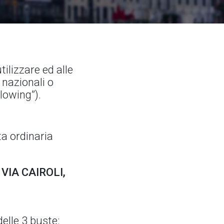
ilizzare ed alle
 nazionali o
lowing”).
ta ordinaria
 VIA CAIROLI,
delle 3 buste: