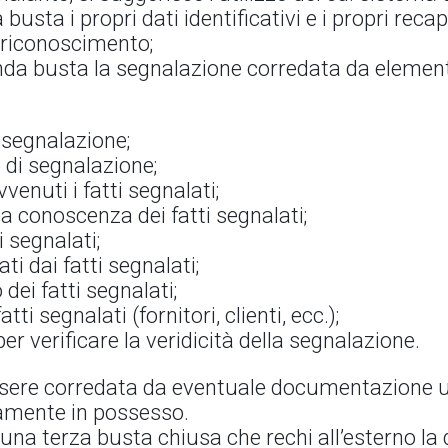
 busta i propri dati identificativi e i propri reca
 riconoscimento;
onda busta la segnalazione corredata da element
a segnalazione;
o di segnalazione;
venuti i fatti segnalati;
 a conoscenza dei fatti segnalati;
i segnalati;
i dai fatti segnalati;
ei fatti segnalati;
tti segnalati (fornitori, clienti, ecc.);
per verificare la veridicità della segnalazione.
sere corredata da eventuale documentazione util
mamente in possesso.
n una terza busta chiusa che rechi all’esterno la 