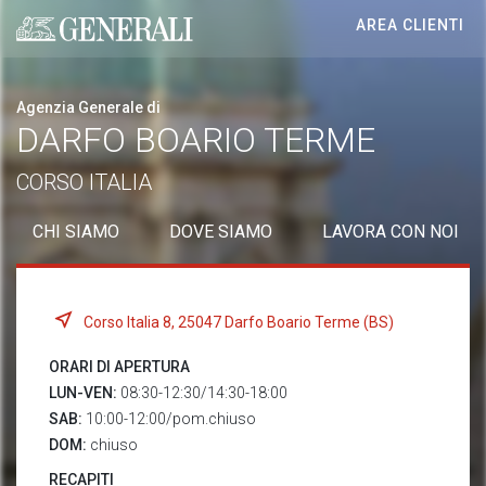
AREA CLIENTI
Generali logo
Agenzia Generale di
DARFO BOARIO TERME
CORSO ITALIA
CHI SIAMO
DOVE SIAMO
LAVORA CON NOI
Corso Italia 8, 25047 Darfo Boario Terme (BS)
ORARI DI APERTURA
LUN-VEN:
08:30-12:30/14:30-18:00
SAB:
10:00-12:00/pom.chiuso
DOM:
chiuso
RECAPITI