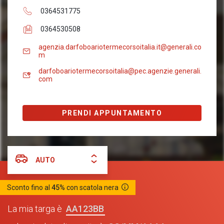
0364531775
0364530508
agenzia.darfoboariotermecorsoitalia.it@generali.co
m
darfoboariotermecorsoitalia@pec.agenzie.generali.
com
PRENDI APPUNTAMENTO
AUTO
Sconto fino al
45%
con scatola nera
AA123BB
La mia targa è