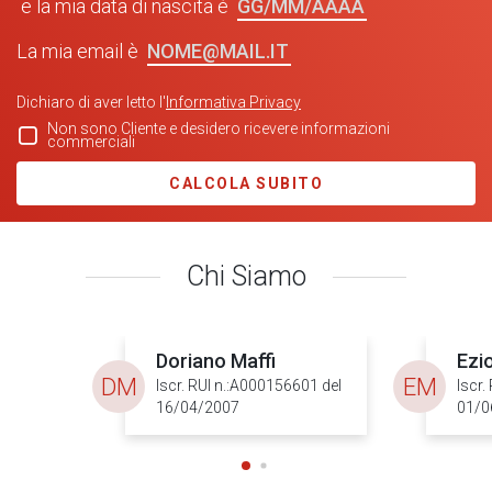
GG/MM/AAAA
e la mia data di nascita è
NOME@MAIL.IT
La mia email è
Dichiaro di aver letto l'
Informativa Privacy
Non sono Cliente e desidero ricevere informazioni
commerciali
CALCOLA SUBITO
Chi Siamo
Doriano Maffi
Ezio
DM
EM
Iscr. RUI n.:A000156601 del
Iscr.
16/04/2007
01/0