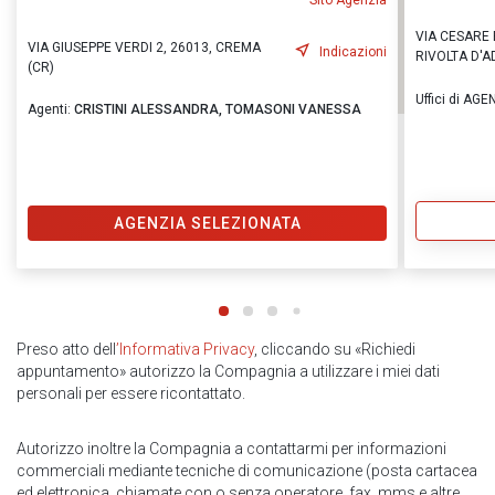
Sito Agenzia
VIA CESARE B
VIA GIUSEPPE VERDI 2, 26013, CREMA
Indicazioni
RIVOLTA D'A
(CR)
Uffici di AG
Agenti:
CRISTINI ALESSANDRA,
TOMASONI VANESSA
AGENZIA SELEZIONATA
Preso atto dell
’Informativa Privacy
, cliccando su «Richiedi
appuntamento» autorizzo la Compagnia a utilizzare i miei dati
personali per essere ricontattato.
Autorizzo inoltre la Compagnia a contattarmi per informazioni
commerciali mediante tecniche di comunicazione (posta cartacea
ed elettronica, chiamate con o senza operatore, fax, mms e altre