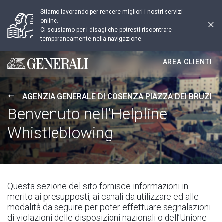
Stiamo lavorando per rendere migliori i nostri servizi
online.
Ci scusiamo per i disagi che potresti riscontrare
temporaneamente nella navigazione.
AREA CLIENTI
Generali logo
AGENZIA GENERALE DI COSENZA PIAZZA DEI BRUZI
Benvenuto nell'Helpline
Whistleblowing
Questa sezione del sito fornisce informazioni in
merito ai presupposti, ai canali da utilizzare ed alle
modalità da seguire per poter effettuare segnalazioni
di violazioni delle disposizioni nazionali o dell’Unione